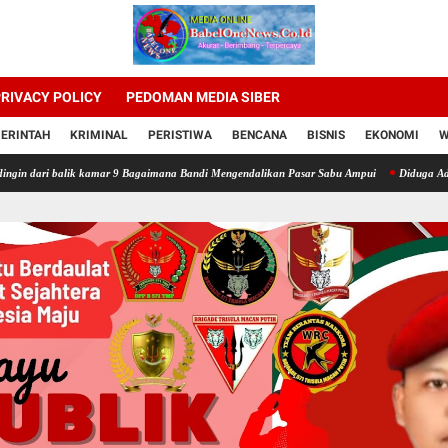
RIVACY POLICY
PEDOMAN MEDIA SIBER
ERINTAH
KRIMINAL
PERISTIWA
BENCANA
BISNIS
EKONOMI
W
alik kamar 9 Bagaimana Bandi Mengendalikan Pasar Sabu Ampui
Diduga Ada Penipuan P