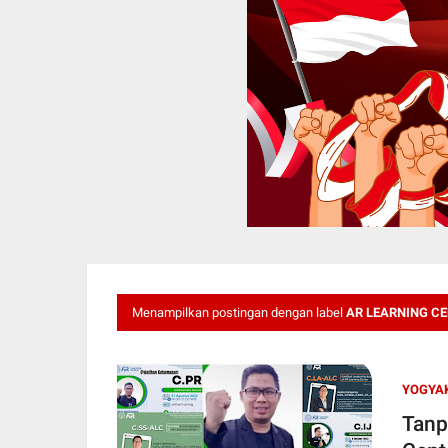
Menampilkan postingan dengan label
AR LEARNING C
YOGYA
Tanp