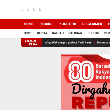
HOME
REDAKSI
KODE ETIK
DISCLAIMER
P
HOME
BERITA
DAERAH
NASIONAL
POLITIK
PEM
BREAKING
tempat kerjanya eno dan andr jadilah ganggu genjeng Nasik kami
Singasana dingin dari b
NEWS