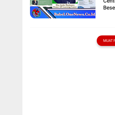
Cent
Bese
MUAT 