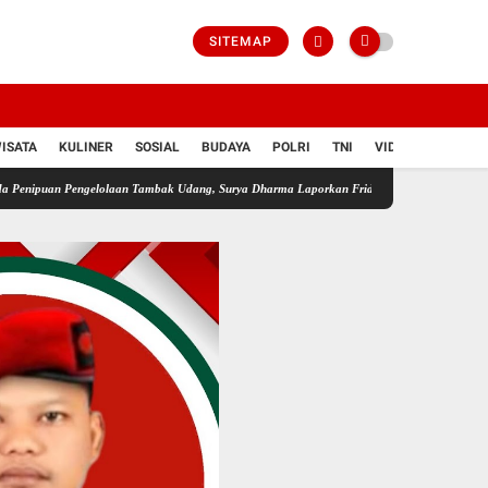
SITEMAP
ISATA
KULINER
SOSIAL
BUDAYA
POLRI
TNI
VIDIO
engelolaan Tambak Udang, Surya Dharma Laporkan Frida Gunadi ke Polres Bangka
And