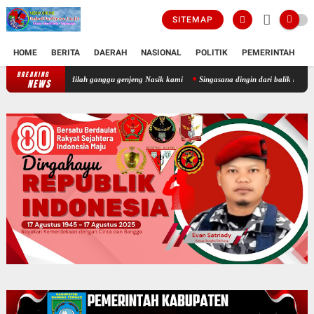
SITEMAP
HOME
BERITA
DAERAH
NASIONAL
POLITIK
PEMERINTAH
K
BREAKING
an andr jadilah ganggu genjeng Nasik kami
Singasana dingin dari balik kamar 9 Bagaima
NEWS