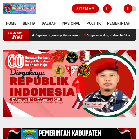
SITEMAP
HOME
BERITA
DAERAH
NASIONAL
POLITIK
PEMERINTAH
K
BREAKING
selalu di beritakan negatif tempat kerjanya eno dan andr jadilah ganggu genj
NEWS