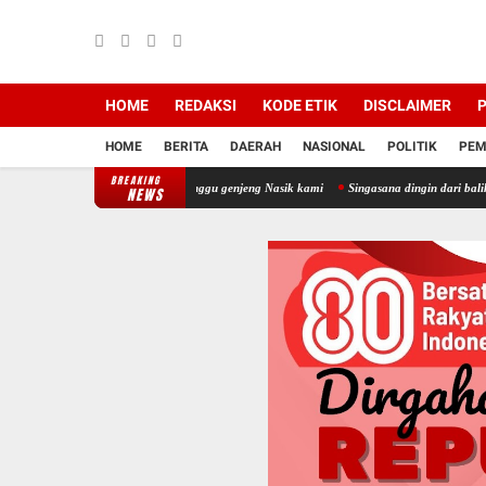
HOME
REDAKSI
KODE ETIK
DISCLAIMER
P
HOME
BERITA
DAERAH
NASIONAL
POLITIK
PEM
BREAKING
 eno dan andr jadilah ganggu genjeng Nasik kami
Singasana dingin dari balik kamar 9 B
NEWS