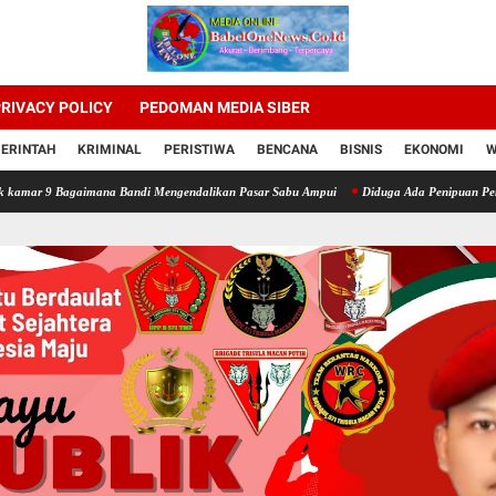
RIVACY POLICY
PEDOMAN MEDIA SIBER
ERINTAH
KRIMINAL
PERISTIWA
BENCANA
BISNIS
EKONOMI
W
agaimana Bandi Mengendalikan Pasar Sabu Ampui
Diduga Ada Penipuan Pengelolaan Tam