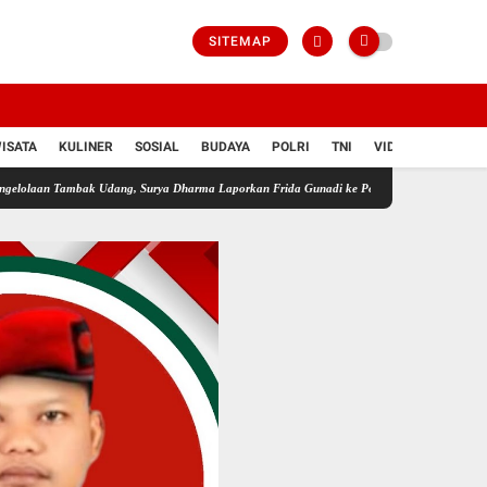
SITEMAP
ISATA
KULINER
SOSIAL
BUDAYA
POLRI
TNI
VIDIO
bak Udang, Surya Dharma Laporkan Frida Gunadi ke Polres Bangka
Andri ditangkap po