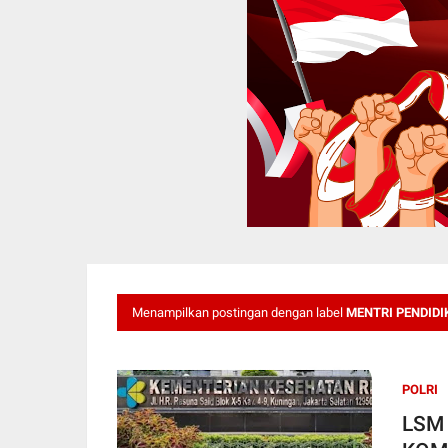
Menampilkan postingan dengan label
MENTRI PENDID
POLRI
LSM