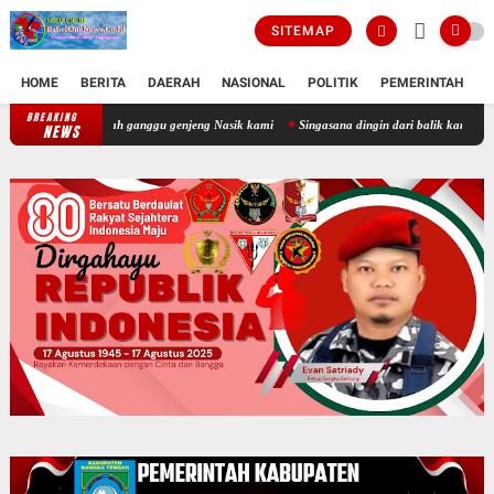
SITEMAP
HOME
BERITA
DAERAH
NASIONAL
POLITIK
PEMERINTAH
K
BREAKING
selalu di beritakan negatif tempat kerjanya eno dan andr jadilah ganggu genjen
NEWS