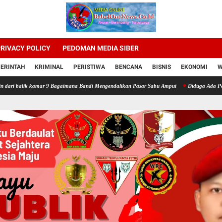
RIVACY POLICY
PEDOMAN MEDIA SIBER
ERINTAH
KRIMINAL
PERISTIWA
BENCANA
BISNIS
EKONOMI
W
mar 9 Bagaimana Bandi Mengendalikan Pasar Sabu Ampui
Diduga Ada Penipuan Pengelol