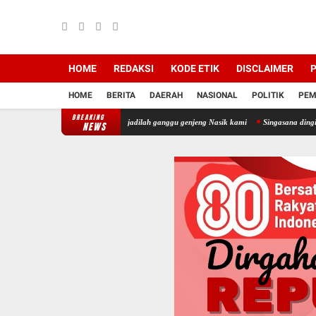
HOME
REDAKSI
KODE ETIK
DISCLAIMER
P
HOME
BERITA
DAERAH
NASIONAL
POLITIK
PEM
BREAKING
kerjanya eno dan andr jadilah ganggu genjeng Nasik kami
Singasana dingin dari balik ka
NEWS