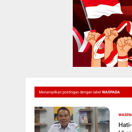
Menampilkan postingan dengan label
WASPADA
WASPA
Hati